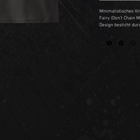
Minimalistisches Vin
Fairy (Don't Chain 
Design besticht dur
Ästhetik, die an Ra
Freiheit erinnert. Da
weiches, angenehme
Tag. • 100 % Bio-Ba
Stoffgewicht: 190 
angenehmem Fall • 
verwaschenem Vinta
klare Form • Einges
einen klassischen L
Altersbeschränkung
Jahre. Gemäß der A
Produktsicherheitsv
Storyhouse
 sicher,
sicher sind und den
Fragen oder Bedenk
kontaktieren Sie uns