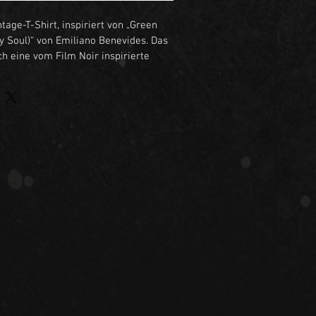
tage-T-Shirt, inspiriert von „Green 
My Soul)“ von Emiliano Benevides. Das 
ch eine vom Film Noir inspirierte 
uch, Poesie, Absinth und emotionale 
s T-Shirt ist stückgefärbt für ein 
s Tragegefühl und perfekt für jeden 
umwolle (ringgesponnen) • 
g/m² • Bequeme Passform mit 
Stückgefärbtes Finish mit 
ge-Look • Seitennähte für eine 
etzte Ärmel • Gerippter Kragen für 
ook • Rohmaterial aus Bangladesch. 
: Für Erwachsene. EU-Garantie: 2 
llgemeinen 
erordnung (GPSR) stellt 
Emiliano 
 dass alle angebotenen Konsumgüter 
 EU-Standards entsprechen. Bei 
en zur Produktsicherheit 
 bitte unter 