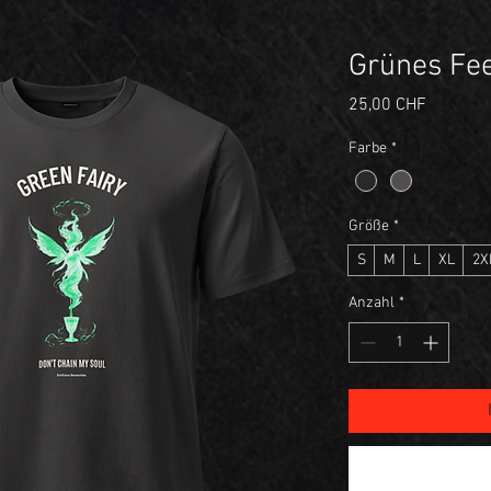
Grünes Fee
Preis
25,00 CHF
Farbe
*
Größe
*
S
M
L
XL
2X
Anzahl
*