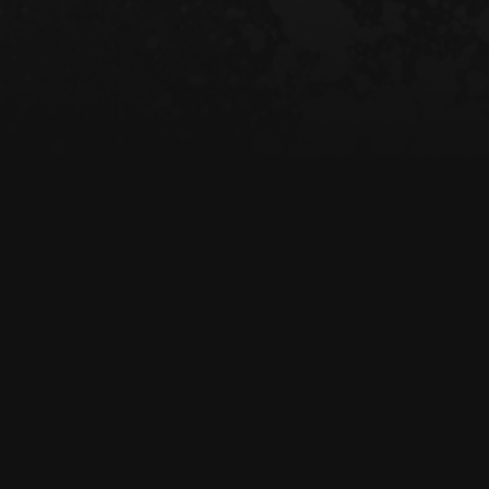
emilianobenevides
an 
Wirtsgartenweg 