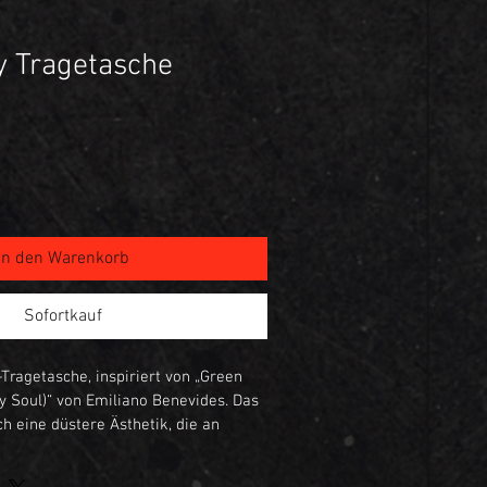
y Tragetasche
In den Warenkorb
Sofortkauf
Tragetasche, inspiriert von „Green 
My Soul)“ von Emiliano Benevides. Das 
h eine düstere Ästhetik, die an 
nth und emotionale Freiheit erinnert. 
erfekt für den Alltag. Schluss mit 