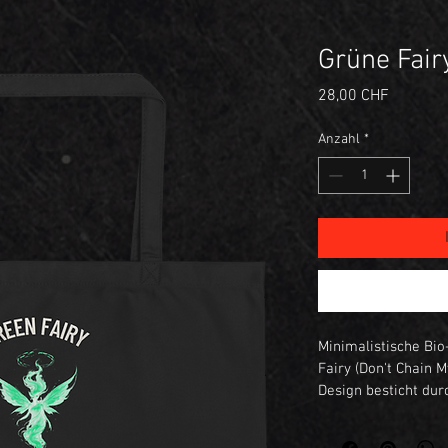
Grüne Fair
Preis
28,00 CHF
Anzahl
*
Minimalistische Bio-
Fairy (Don't Chain 
Design besticht durc
Rauch, Poesie, Absi
Robust, leicht und p