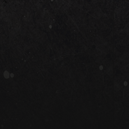
 Ihre Sachen in diese geräumige 
o-Baumwolle. Ob Lebensmittel, 
nsilien – hier findet alles Platz! • 
 Bio-Baumwolle, 3/1-Köperbindung • 
m² • Maße: 50,8 × 35,6 × 12,7 cm • 
3 l • Maximale Belastung: 13,6 kg • 
lange Tragegurte aus dem gleichen 
ptfach, flacher Boden • Rohprodukt 
en. Hinweis: Die Pflegehinweise auf 
können sich nach dem Waschen 
mpfehlung: Für Erwachsene. EU-
eitere Informationen: Erfüllt die 
ntflammbarkeit und 
 
Emiliano Storyhouse
 gewährleistet 
nen Produktsicherheitsverordnung 
ngebotenen Konsumgüter sicher sind 
ds entsprechen. Bei Fragen oder 
tsicherheit kontaktieren Sie uns 
obenevides@gmail.com
 oder 
n 
Wirtsgartenweg 25.