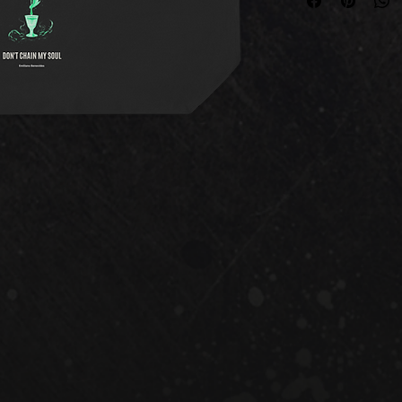
Plastik! Packen Sie
Tragetasche aus Bi
Bücher oder Reiseute
100 % zertifizierte
Stoffgewicht: 272 g/
Fassungsvermögen: 2
Zwei 2,5 × 63,5 cm 
Stoff • Offenes Hau
aus China oder Indi
dem Abreißetikett 
abwaschen. Alterse
Garantie: 2 Jahre. W
Anforderungen an E
Formaldehydgehalt.
gemäß der Allgemei
(GPSR), dass alle a
und den EU-Standar
Bedenken zur Produk
bitte unter 
emilian
schreiben Sie uns a